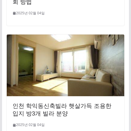
회 방법
2025년 02월 04일
인천 학익동신축빌라 햇살가득 조용한
입지 방3개 빌라 분양
2025년 02월 04일