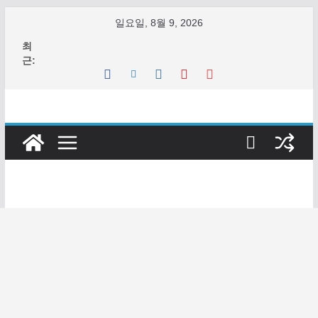
콘
일요일, 8월 9, 2026
텐
최
츠
근:
로
건
너
뛰
기