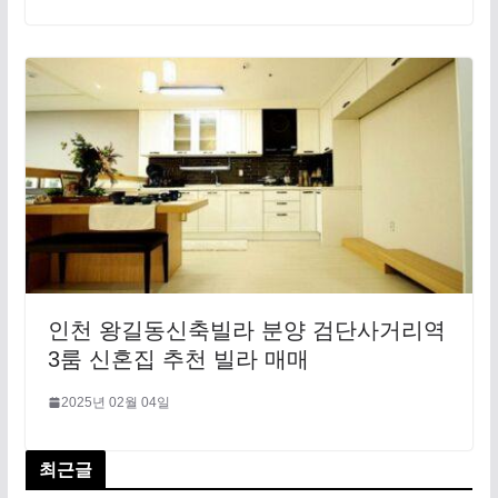
인천 왕길동신축빌라 분양 검단사거리역
3룸 신혼집 추천 빌라 매매
2025년 02월 04일
최근글