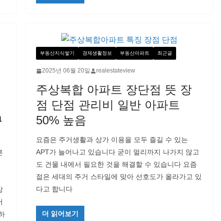
부동산지식쌓기
경제생활정보
부동산아파트
최근글
2025년 06월 20일
realestateview
주상복합 아파트 장단점 뜻 장
점 단점 관리비 일반 아파트
a
50% 높음
요즘은 주거생활과 상가 이용을 모두 즐길 수 있는
APT가 늘어나고 있습니다 굳이 멀리까지 나가지 않고
른
도 건물 내에서 필요한 것을 해결할 수 있습니다 요즘
젊은 세대의 주거 스타일에 맞아 선호도가 올라가고 있
다고 합니다
방
서
더 읽어보기
하