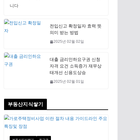
니다
전입신고 확정일자 효력 뜻
의미 받는 방법
2025년 02월 02일
대출 금리인하요구권 신청
자격 요건 소득증가 재무상
태개선 신용도상승
2025년 02월 01일
부동산지식쌓기
부동산지식쌓기
최근글