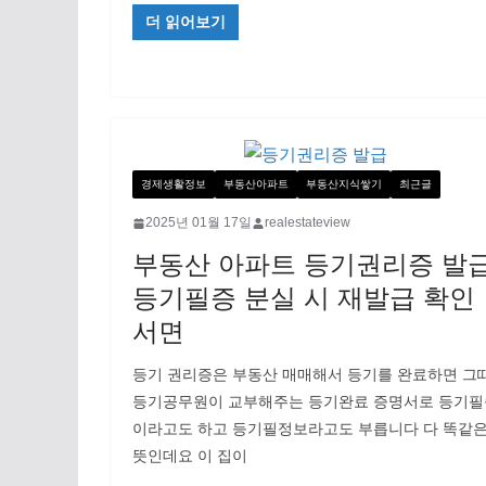
더 읽어보기
경제생활정보
부동산아파트
부동산지식쌓기
최근글
2025년 01월 17일
realestateview
부동산 아파트 등기권리증 발
등기필증 분실 시 재발급 확인
서면
등기 권리증은 부동산 매매해서 등기를 완료하면 그
등기공무원이 교부해주는 등기완료 증명서로 등기필
이라고도 하고 등기필정보라고도 부릅니다 다 똑같
뜻인데요 이 집이